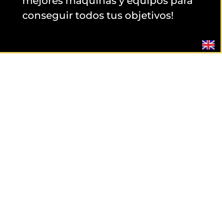
mejores máquinas y equipos para
conseguir todos tus objetivos!
SU ÁREA DE CULTURISMO
¡Para todas sus necesidades en
construcción muscular o fitness,
nuestra plataforma de culturismo
de alta gama en Tenerife es
exactamente lo que necesita!